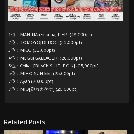
1位：MAHINA[emanua, P∞P] (48,000pt)
2位：TOMOYO[DEBOC] (33,000pt)
3位：MICO (32,000pt)
4位：MEGU[GALLAGER] (28,000pt)
5位：Chika-J[BLACK SHIP, F.O.K] (25,000pt)
5位：MIHO[SUN kiki] (25,000pt)
7位：Ayah (20,000pt)
7位：MIO[獅カカケケ] (20,000pt)
Related Posts