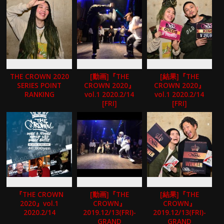
THE CROWN 2020
[動画]『THE
[結果]『THE
SERIES POINT
CROWN 2020』
CROWN 2020』
RANKING
vol.1 2020.2/14
vol.1 2020.2/14
[FRI]
[FRI]
『THE CROWN
[動画]『THE
[結果]『THE
2020』vol.1
CROWN』
CROWN』
2020.2/14
2019.12/13(FRI)-
2019.12/13(FRI)-
GRAND
GRAND