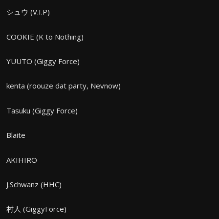
シュウ (V.I.P)
COOKIE (K to Nothing)
YUUTO (Giggy Force)
kenta (roouze dat party, Nevnow)
Tasuku (Giggy Force)
Blaite
AKIHIRO
J.Schwanz (HHC)
村人 (GiggyForce)