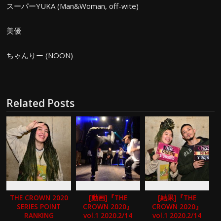
スーパーYUKA (Man&Woman, off-wite)
美優
ちゃんりー (NOON)
Related Posts
THE CROWN 2020
[動画]『THE
[結果]『THE
SERIES POINT
CROWN 2020』
CROWN 2020』
RANKING
vol.1 2020.2/14
vol.1 2020.2/14