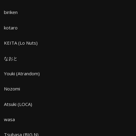
biriken
kotaro
KEITA (Lo Nuts)
なおと
Youki (Atrandom)
Nozomi
Atsuki (LOCA)
wasa
Tsubasa (BIG N)