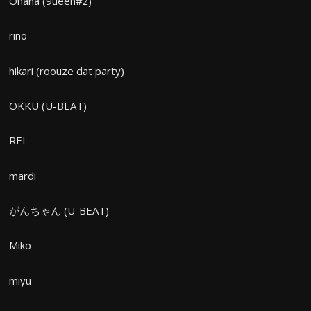
Onana (9ueen#z)
rino
hikari (roouze dat party)
OKKU (U-BEAT)
REI
mardi
がんちゃん (U-BEAT)
Miko
miyu