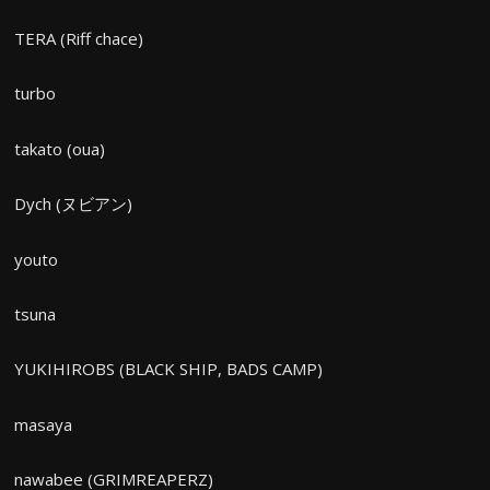
TERA (Riff chace)
turbo
takato (oua)
Dych (ヌビアン)
youto
tsuna
YUKIHIROBS (BLACK SHIP, BADS CAMP)
masaya
nawabee (GRIMREAPERZ)