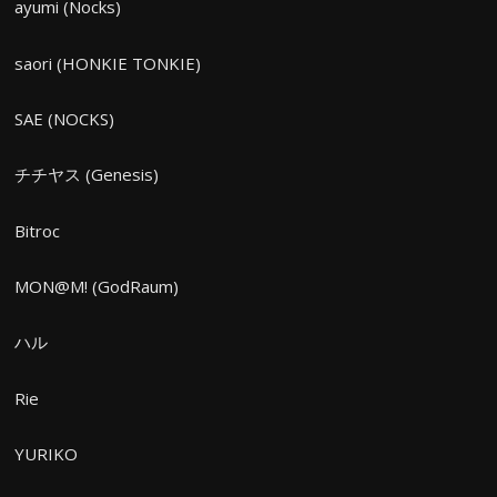
ayumi (Nocks)
saori (HONKIE TONKIE)
SAE (NOCKS)
チチヤス (Genesis)
Bitroc
MON@M! (GodRaum)
ハル
Rie
YURIKO