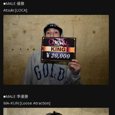
■MALE 優勝
Atsuki [LOCA]
■MALE 準優勝
MA-KUN [Loose Atraction]