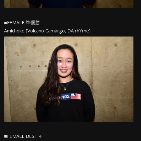
■FEMALE 準優勝
Amichoke [Volcano Camargo, DA rhYme]
■FEMALE BEST 4