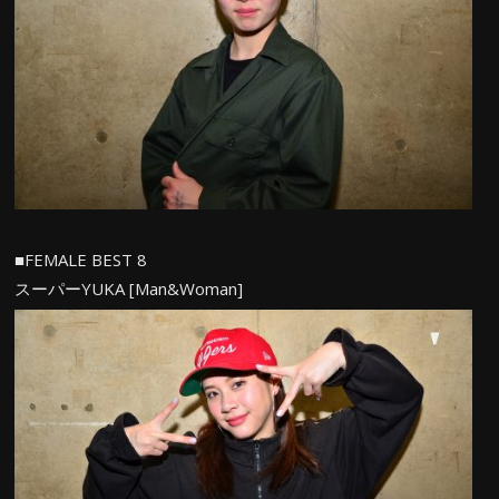
■FEMALE BEST 8
スーパーYUKA [Man&Woman]