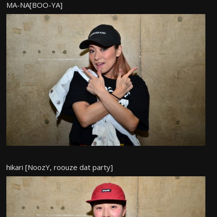
MA-NA[BOO-YA]
hikari [NoozY, roouze dat party]