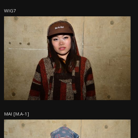
WIG7
MAI [M.A-1]