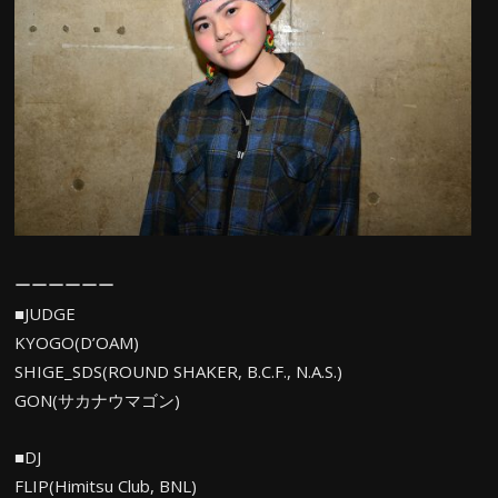
ーーーーーー
■JUDGE
KYOGO(D’OAM)
SHIGE_SDS(ROUND SHAKER, B.C.F., N.A.S.)
GON(サカナウマゴン)
■DJ
FLIP(Himitsu Club, BNL)