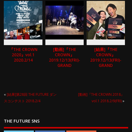
『THE CROWN
[動画]『THE
[結果]『THE
2020』vol.1
CROWN』
CROWN』
2020.2/14
2019.12/13(FRI)-
2019.12/13(FRI)-
GRAND
GRAND
CHAMPIONSHIP
CHAMPIONSHIP
2019-
2019-
«
[結果]第28回 THE FUTURE ダン
[動画]『THE CROWN 2018』
スコンテスト 2018.2/4
vol.1 2018.2/9(FRI)
»
THE FUTURE SNS