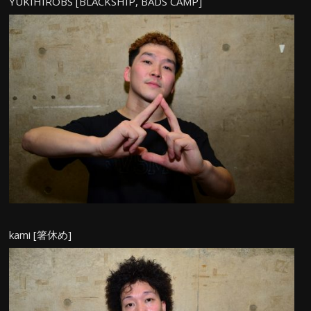
YUKIHIROBS [BLACKSHIP, BADS CAMP]
kami [箸休め]