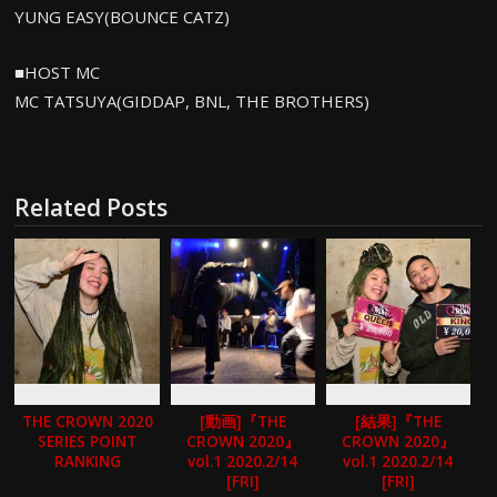
YUNG EASY(BOUNCE CATZ)
■HOST MC
MC TATSUYA(GIDDAP, BNL, THE BROTHERS)
Related Posts
THE CROWN 2020
[動画]『THE
[結果]『THE
SERIES POINT
CROWN 2020』
CROWN 2020』
RANKING
vol.1 2020.2/14
vol.1 2020.2/14
[FRI]
[FRI]