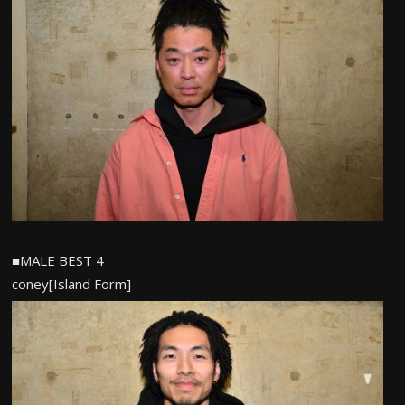
■MALE BEST 4
coney[Island Form]