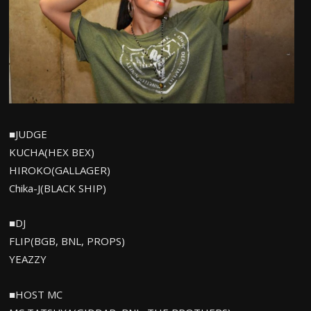
■JUDGE
KUCHA(HEX BEX)
HIROKO(GALLAGER)
Chika-J(BLACK SHIP)
■DJ
FLIP(BGB, BNL, PROPS)
YEAZZY
■HOST MC