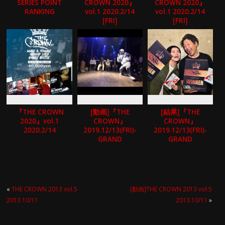
SERIES POINT
CROWN 2020』
CROWN 2020』
RANKING
vol.1 2020.2/14
vol.1 2020.2/14
[FRI]
[FRI]
『THE CROWN
[動画]『THE
[結果]『THE
2020』vol.1
CROWN』
CROWN』
2020.2/14
2019.12/13(FRI)-
2019.12/13(FRI)-
GRAND
GRAND
CHAMPIONSHIP
CHAMPIONSHIP
2019-
2019-
«
THE CROWN 2013 vol.5
[動画]THE CROWN 2013 vol.5
2013.10/11
2013.10/11
»