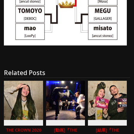
Related Posts
THE CROWN 2020
[動画]『THE
[結果]『THE