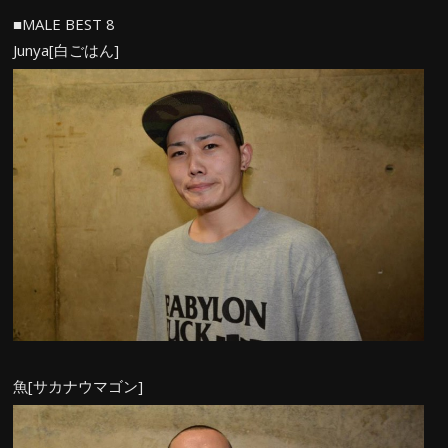
■MALE BEST 8
Junya[白ごはん]
魚[サカナウマゴン]