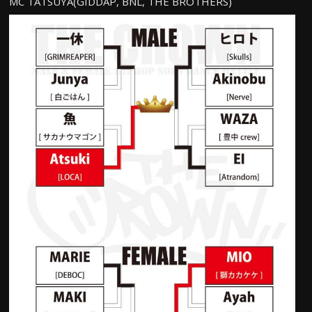
MC TATSUYA(GIDDAP, BNL, THE BROTHERS)