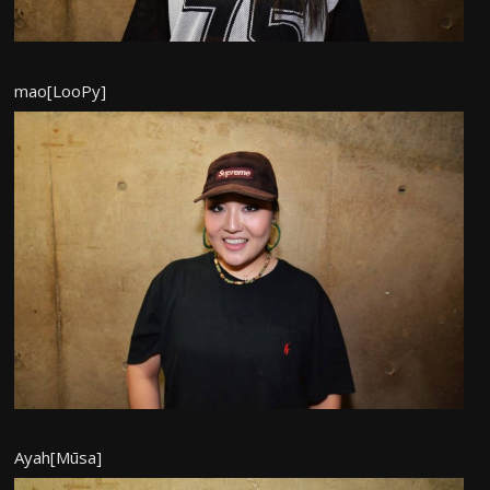
mao[LooPy]
Ayah[Mūsa]