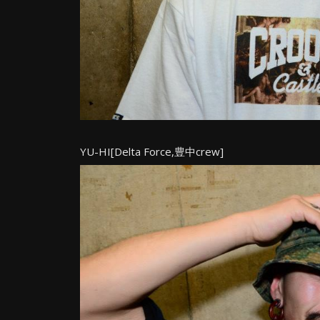
YU-HI[Delta Force,豊中crew]