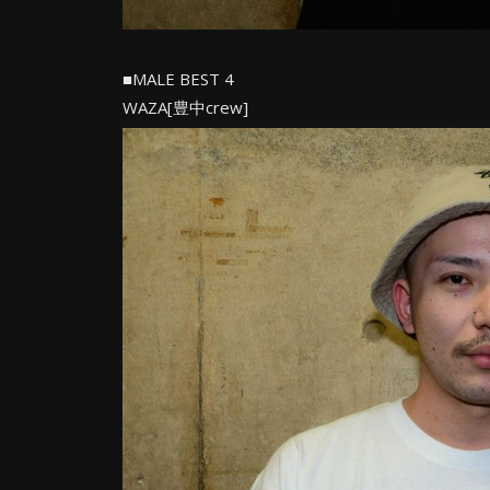
■MALE BEST 4
WAZA[豊中crew]