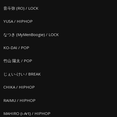
音斗弥 (RO) / LOCK
YUSA / HIPHOP
なつき (MyMenBoogie) / LOCK
KO-DAI / POP
竹山 陽太 / POP
じぇい-けい / BREAK
CHIKA / HIPHOP
RAIMU / HIPHOP
MAHIRO (i-Art) / HIPHOP