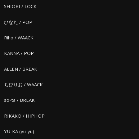
SHIORI / LOCK
ひなた / POP
Riho / WAACK
KANNA / POP
ALLEN / BREAK
ちびりお / WAACK
so-ta / BREAK
RIKAKO / HIPHOP
YU-KA (yu-yu)