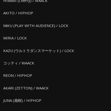
HIMARI (Cherry) / WAACK
AKITO / HIPHOP
MiKU (PLAY WITH AUDIENCE) / LOCK
MIRIA / LOCK
KAZU (ウルトラダンスマーケット) / LOCK
コッティ / WAACK
REON / HIPHOP
AKARI (ZETTON) / WAACK
JUNA (扇樹) / HIPHOP