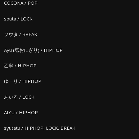
COCONA / POP
souta / LOCK
ソウタ / BREAK
Ayu (塩おにぎり) / HIPHOP
乙寧 / HIPHOP
ゆーり / HIPHOP
あいる / LOCK
AIYU / HIPHOP
syutatu / HIPHOP, LOCK, BREAK