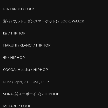
RINTAROU / LOCK
彩花 (ウルトラダンスマーケット) / LOCK, WAACK
kai / HIPHOP
HARUHI (KLANG) / HIPHOP
楽 / HIPHOP
COCOA (Heads) / HIPHOP
Runa (Lapis) / HOUSE, POP
SORA (関スーボーイズ) / HIPHOP
MIHARU / LOCK