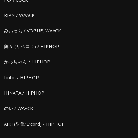
RIAN / WAACK
みおっち / VOGUE, WAACK
舞々 (リベロ！) / HIPHOP
かっちゃん / HIPHOP
LinLin / HIPHOP
HINATA / HIPHOP
のい / WAACK
AIKI (兎亀”L”cord) / HIPHOP