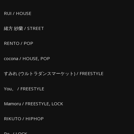
RUI / HOUSE
緒方 紗蘭 / STREET
RENTO / POP
cocona / HOUSE, POP
すみれ (ウルトラダンスマーケット) / FREESTYLE
You。 / FREESTYLE
Mamoru / FREESTYLE, LOCK
RIKUTO / HIPHOP
Pe- / LOCK