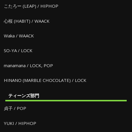
こたろー (LEAP) / HIPHOP
心桜 (HABIT) / WAACK
Waka / WAACK
SO-YA / LOCK
manamana / LOCK, POP
HINANO (MARBLE CHOCOLATE) / LOCK
ティーンズ部門
貞子 / POP
YUKI / HIPHOP