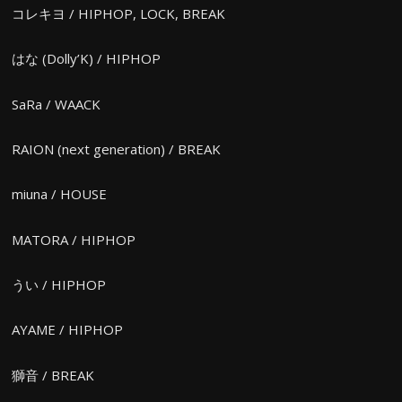
コレキヨ / HIPHOP, LOCK, BREAK
はな (Dolly’K) / HIPHOP
SaRa / WAACK
RAION (next generation) / BREAK
miuna / HOUSE
MATORA / HIPHOP
うい / HIPHOP
AYAME / HIPHOP
獅音 / BREAK