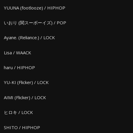
YUUNA (footlooze) / HIPHOP
いおり (関スーボーイズ) / POP
Ayane. (Reliance.) / LOCK
Lisa / WAACK
haru / HIPHOP
YU-KI (Flicker) / LOCK
AIMI (Flicker) / LOCK
ヒロキ / LOCK
SHITO / HIPHOP