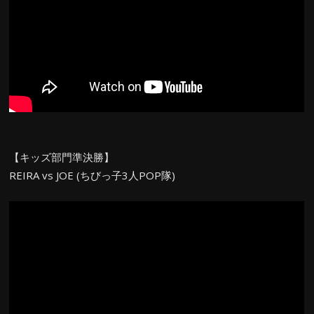
【キッズ部門準決勝】
REIRA vs JOE (ちびっ子3人POP隊)