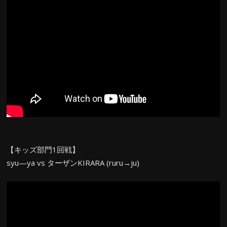
【キッズ部門1回戦】
syu—ya vs ターザンKIRARA (ruru→ju)