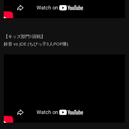
【キッズ部門1回戦】
鈴音 vs JOE (ちびっ子3人POP隊)