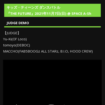
キッズ・ティーンズ ダンスバトル
『THE FUTURE』2021年11月7日(日) @ SPACE A-Sh
JUDGE DEMO
【JUDGE】
Yu-Ki(Ol’ Loco)
tomoyo(DEBOC)
MACCHO(FAB5BOOGz ALL STARz, B.I.O, HOOD CREW)