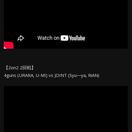
【2on2 2回戦】
4guns (URARA, U-MI) vs JOINT (Syu―ya, RiAN)