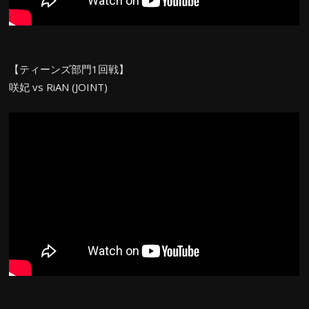
【ティーンズ部門1回戦】
咲妃 vs RiAN (JOINT)