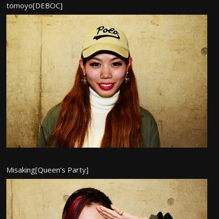
tomoyo[DEBOC]
Misaking[Queen’s Party]