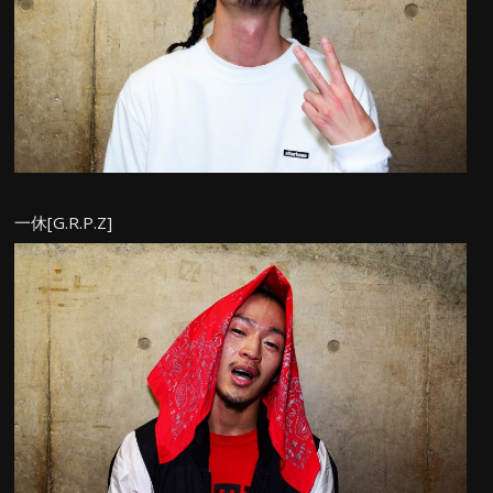
一休[G.R.P.Z]