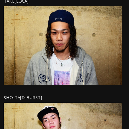
TAKE[LOCA]
SHO-TA[D-BURST]