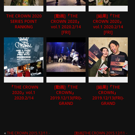
THE CROWN 2020
[動画]『THE
[結果]『THE
SERIES POINT
CROWN 2020』
CROWN 2020』
RANKING
vol.1 2020.2/14
vol.1 2020.2/14
[FRI]
[FRI]
『THE CROWN
[動画]『THE
[結果]『THE
2020』vol.1
CROWN』
CROWN』
2020.2/14
2019.12/13(FRI)-
2019.12/13(FRI)-
GRAND
GRAND
CHAMPIONSHIP
CHAMPIONSHIP
2019-
2019-
«
THE CROWN 2015.12/11 -
[動画]THE CROWN 2015.12/11 -