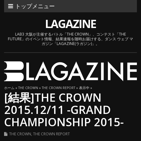
トップメニュー
LAGAZINE
LAB3 大阪が主催するバトル「THE CROWN」、コンテスト「THE
FUTURE」のイベント情報、結果速報を随時お届けする、ダンス ウェブ マ
ガジン「LAGAZINE(ラガジン)」。
ホーム
»
THE CROWN
»
THE CROWN REPORT
» 表示中 »
[結果]THE CROWN
2015.12/11 -GRAND
CHAMPIONSHIP 2015-
THE CROWN
,
THE CROWN REPORT