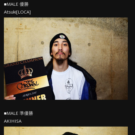
■MALE 優勝
Atsuki[LOCA]
■MALE 準優勝
AKIHISA