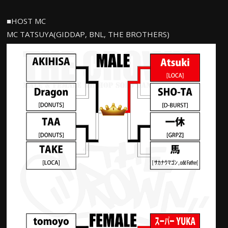
■HOST MC
MC TATSUYA(GIDDAP, BNL, THE BROTHERS)